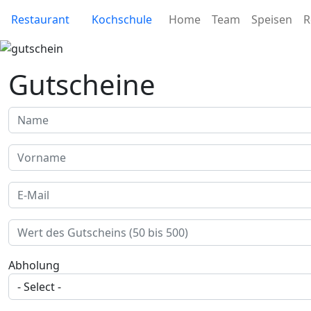
Skip to main content
Site Menu
Main navigati
Restaurant
Kochschule
Home
Team
Speisen
R
Gutscheine
Name
Vorname
E-Mail
Wert des Gutscheins
Abholung