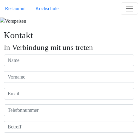
Direkt zum Inhalt
Site Menu
Restaurant
Kochschule
Kontakt
In Verbindung mit uns treten
Ihr Name
Vorname
Ihre Email-Adresse
Telefonnummer
Betreff