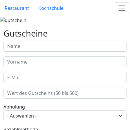
Direkt zum Inhalt
Site Menu
Restaurant
Kochschule
Gutscheine
Name
Vorname
E-Mail
Wert des Gutscheins
Abholung
Bezahlmethode